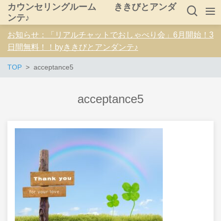
カウンセリングルーム ききびとアンダ
ンテ♪
お知らせ：「リアルチャットでおしゃべり会」6月開始！3
日間無料！！byききびとアンダンテ♪
TOP
acceptance5
acceptance5