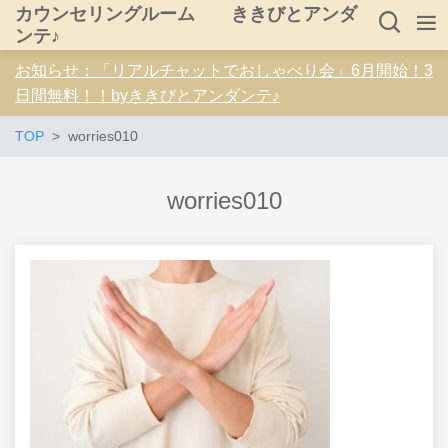
カウンセリングルーム ききびとアンダ
ンテ♪
お知らせ：「リアルチャットでおしゃべり会」6月開始！3
日間無料！！byききびとアンダンテ♪
TOP
worries010
worries010