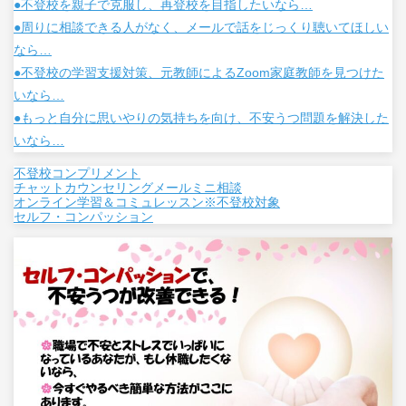
●不登校を親子で克服し、再登校を目指したいなら…
●周りに相談できる人がなく、メールで話をじっくり聴いてほしい
なら…
●不登校の学習支援対策、元教師によるZoom家庭教師を見つけた
いなら…
●もっと自分に思いやりの気持ちを向け、不安うつ問題を解決した
いなら…
不登校コンプリメント
チャットカウンセリングメールミニ相談
オンライン学習＆コミュレッスン※不登校対象
セルフ・コンパッション